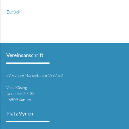
Zurück
Vereinsanschrift
SV Vynen-Marienbaum 1997 e.V.
Vera Rüsing
Uedemer Str. 38
46509 Xanten
Platz Vynen