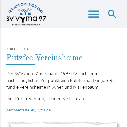
menu
search
Suchbegriffe
SUCHEN
VEREINSLEBEN
Putzfee Vereinsheime
Der SV Vynen-Marienbaum 1997 e.V. sucht zum
nächstmöglichen Zeitpunkt eine Putzfee auf Minijob-Basis
für die Vereinsheime in Vynen und Marienbaum.
Ihre Kurzbewerbung senden Sie bitte an:
geschaeftsstelle@vyma.de