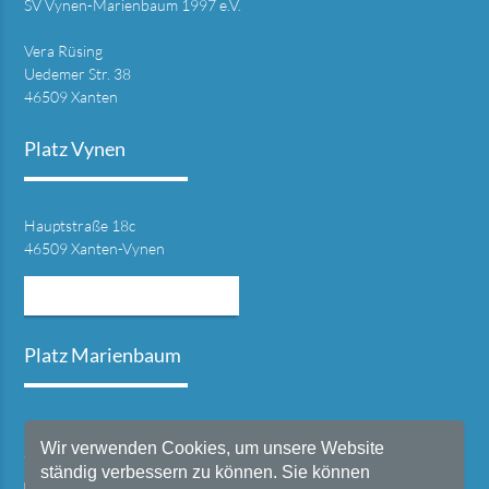
SV Vynen-Marienbaum 1997 e.V.
Vera Rüsing
Uedemer Str. 38
46509 Xanten
Platz Vynen
Hauptstraße 18c
46509 Xanten-Vynen
MEHR INFORMATIONEN
Platz Marienbaum
Lohscher Weg 1
Wir verwenden Cookies, um unsere Website
46509 Xanten-Marienbaum
ständig verbessern zu können. Sie können