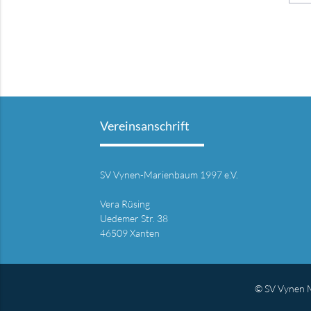
Vereinsanschrift
SV Vynen-Marienbaum 1997 e.V.
Vera Rüsing
Uedemer Str. 38
46509 Xanten
© SV Vynen 