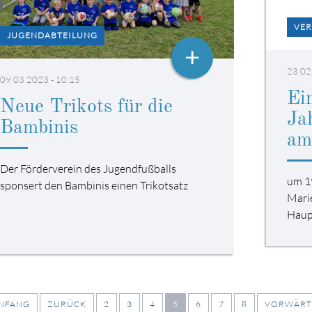
VER
JUGENDABTEILUNG
+
23 02
09 03 2023 - 10:15
Ei
Neue Trikots für die
Ja
Bambinis
am
Der Förderverein des Jugendfußballs
um 1
sponsert den Bambinis einen Trikotsatz
Mari
Haup
ANFANG
ZURÜCK
2
3
4
5
6
7
8
VORWÄRT