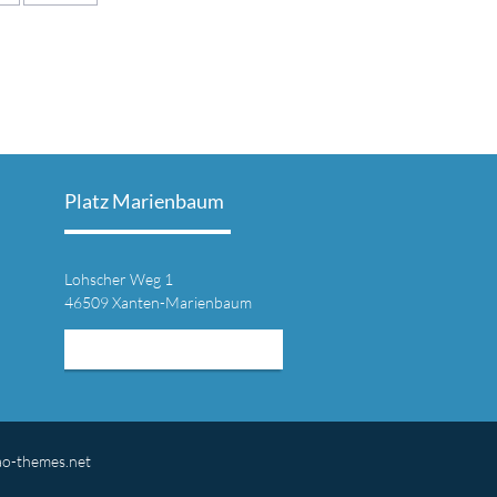
Platz Marienbaum
Lohscher Weg 1
46509 Xanten-Marienbaum
MEHR INFORMATIONEN
ao-themes.net