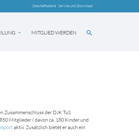
Geschäftsstelle
Service und Download
search
ILUNG
MITGLIED WERDEN
expand_more
SUCHEN
den Zusammenschluss der DJK TuS
850 Mitglieder ( davon ca. 180 Kinder und
nsport
aktiv. Zusätzlich bietet er auch ein