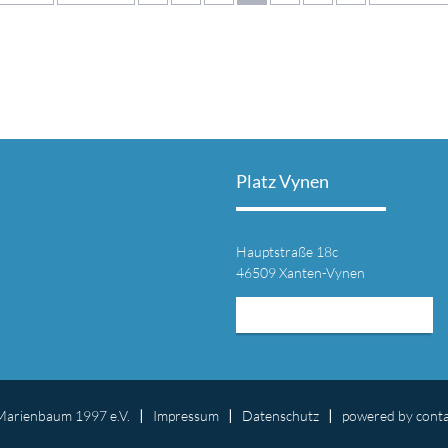
Platz Vynen
Hauptstraße 18c
46509 Xanten-Vynen
MEHR INFORMATIONEN
Marienbaum 1997 e.V.
Impressum
Datenschutz
powered by
cont