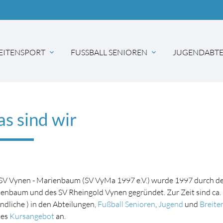
EITENSPORT
FUSSBALL SENIOREN
JUGENDABTE
expand_more
expand_more
s sind wir
SV Vynen - Marienbaum (SV VyMa 1997 e.V.) wurde 1997 durch 
enbaum und des SV Rheingold Vynen gegründet. Zur Zeit sind ca. 
ndliche ) in den Abteilungen,
Fußball Senioren
,
Jugend
und
Breite
tes
Kursangebot
an.