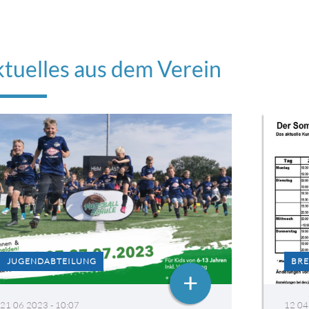
tuelles aus dem Verein
JUGENDABTEILUNG
BRE
+
21 06 2023 - 10:07
12 04